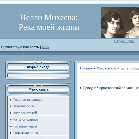
Нелли Михеева:
Река моей жизни
г. Сумы 1941
Приветствую Вас
Гость
|
RSS
Форма входа
Главная
»
Фотоальбом
»
Карты горо
г. Прилуки Черниговоской области, к
Меню сайта
Главная страница
Фотоальбомы
Каталог статей
Каталог файлов
Гостевая книга
Обратная связь