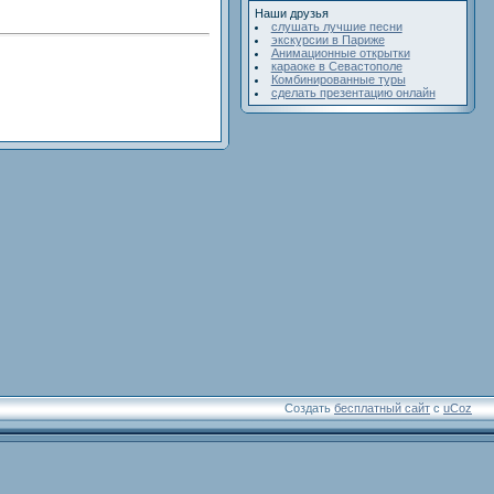
Наши друзья
слушать лучшие песни
экскурсии в Париже
Анимационные открытки
караоке в Севастополе
Комбинированные туры
сделать презентацию онлайн
Создать
бесплатный сайт
с
uCoz