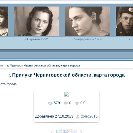
г.Пирятин 1952
Симферополь 1956
г.
дов
» г. Прилуки Черниговоской области, карта города
г. Прилуки Черниговоской области, карта города
арта города
579
0
0.0
В реальном размере
966x566
Добавлено
27.10.2013
zorro2010
/ 187.7Kb