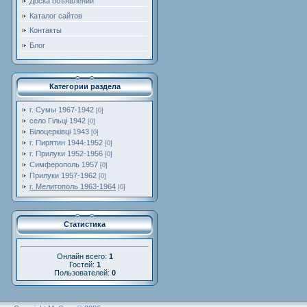
Доска объявлений
Каталог сайтов
Контакты
Блог
Категории раздела
г. Сумы 1967-1942
[0]
село Гільці 1942
[0]
Білоцерківці 1943
[0]
г. Пирятин 1944-1952
[0]
г. Прилуки 1952-1956
[0]
Симферополь 1957
[0]
Прилуки 1957-1962
[0]
г. Мелитополь 1963-1964
[0]
Статистика
Онлайн всего:
1
Гостей:
1
Пользователей:
0