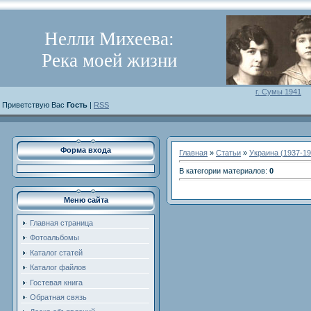
Нелли Михеева:
Река моей жизни
г. Сумы 1941
Приветствую Вас
Гость
|
RSS
Форма входа
Главная
»
Статьи
»
Украина (1937-19
В категории материалов
:
0
Меню сайта
Главная страница
Фотоальбомы
Каталог статей
Каталог файлов
Гостевая книга
Обратная связь